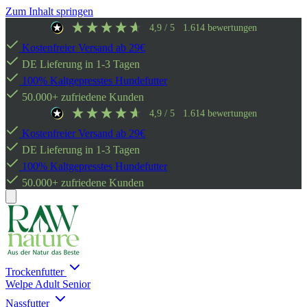
Zum Inhalt springen
4,9
/ 5
1.614
bewertungen
Kostenfreier Versand ab 29€
DE Lieferung in 1-3 Tagen
100% Kaltgepresstes Hundefutter
50.000+ zufriedene Kunden
4,9
/ 5
1.614
bewertungen
Kostenfreier Versand ab 29€
DE Lieferung in 1-3 Tagen
100% Kaltgepresstes Hundefutter
50.000+ zufriedene Kunden
Trockenfutter
Welpe
Adult
Senior
Nassfutter