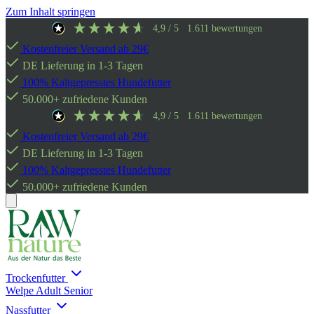
Zum Inhalt springen
4,9
/ 5
1.611
bewertungen
Kostenfreier Versand ab 29€
DE Lieferung in 1-3 Tagen
100% Kaltgepresstes Hundefutter
50.000+ zufriedene Kunden
4,9
/ 5
1.611
bewertungen
Kostenfreier Versand ab 29€
DE Lieferung in 1-3 Tagen
100% Kaltgepresstes Hundefutter
50.000+ zufriedene Kunden
Trockenfutter
Welpe
Adult
Senior
Nassfutter