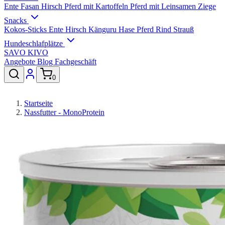
Ente
Fasan
Hirsch
Pferd mit Kartoffeln
Pferd mit Leinsamen
Ziege
Snacks
Kokos-Sticks
Ente
Hirsch
Känguru
Hase
Pferd
Rind
Strauß
Hundeschlafplätze
SAVO
KIVO
Angebote
Blog
Fachgeschäft
0
Startseite
Nassfutter - MonoProtein