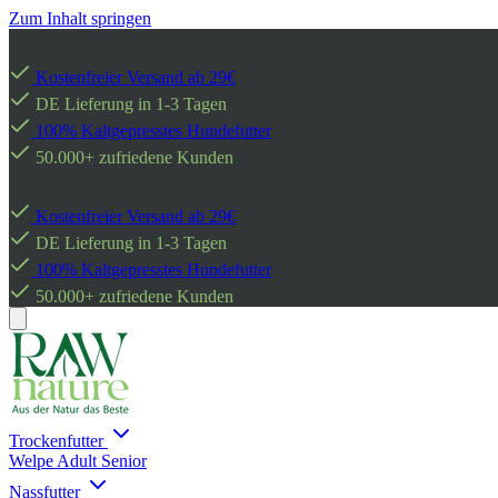
Zum Inhalt springen
Kostenfreier Versand ab 29€
DE Lieferung in 1-3 Tagen
100% Kaltgepresstes Hundefutter
50.000+ zufriedene Kunden
Kostenfreier Versand ab 29€
DE Lieferung in 1-3 Tagen
100% Kaltgepresstes Hundefutter
50.000+ zufriedene Kunden
Trockenfutter
Welpe
Adult
Senior
Nassfutter