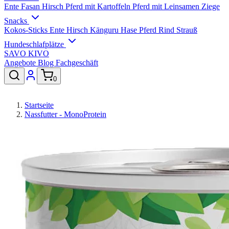
Ente
Fasan
Hirsch
Pferd mit Kartoffeln
Pferd mit Leinsamen
Ziege
Snacks
Kokos-Sticks
Ente
Hirsch
Känguru
Hase
Pferd
Rind
Strauß
Hundeschlafplätze
SAVO
KIVO
Angebote
Blog
Fachgeschäft
0
Startseite
Nassfutter - MonoProtein